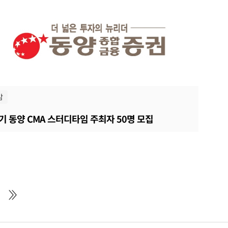
감
기 동양 CMA 스터디타임 주최자 50명 모집