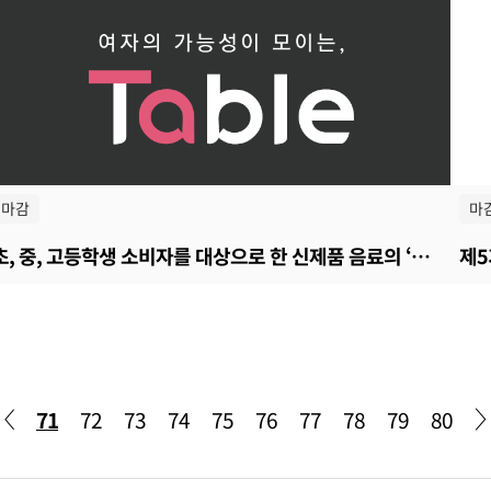
마감
마
초, 중, 고등학생 소비자를 대상으로 한 신제품 음료의 ‘맛테스트’ 체험 건
제5
71
72
73
74
75
76
77
78
79
80