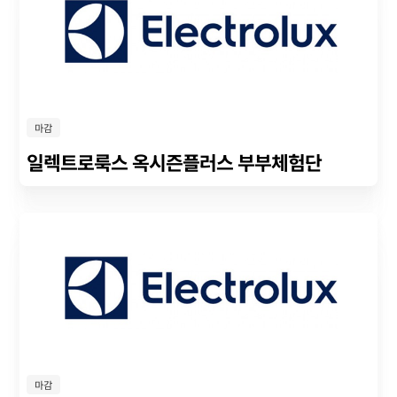
마감
일렉트로룩스 옥시즌플러스 부부체험단
마감