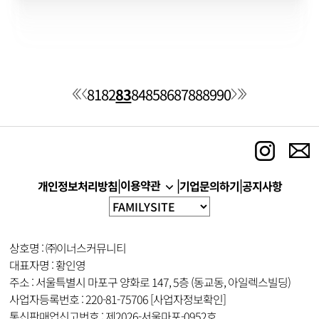
81
82
83
84
85
86
87
88
89
90
|
|
|
이용약관
개인정보처리방침
기업문의하기
공지사항
상호명 : ㈜이너스커뮤니티
대표자명 : 황인영
주소 : 서울특별시 마포구 양화로 147, 5층 (동교동, 아일렉스빌딩)
사업자등록번호 : 220-81-75706
[사업자정보확인]
통신판매업신고번호 : 제2026-서울마포-0952호