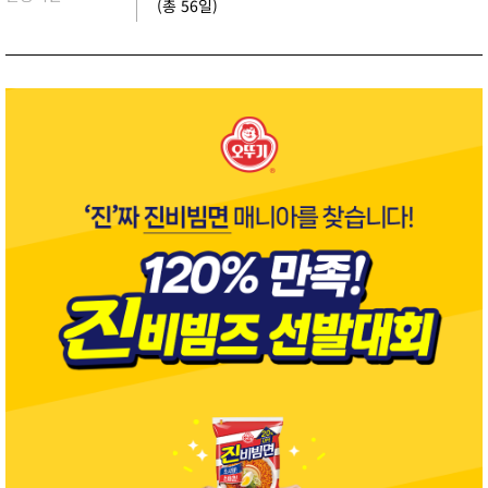
(총 56일)