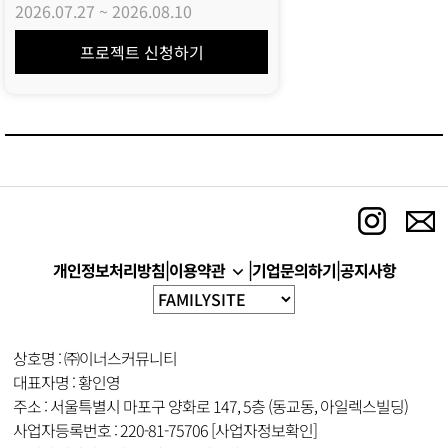
크리에이터 모집
2026.07.27
~
2026.08.10
프로젝트 신청하기
|
|
|
이용약관
개인정보처리방침
기업문의하기
공지사항
상호명 : ㈜이너스커뮤니티
대표자명 : 황인영
주소 : 서울특별시 마포구 양화로 147, 5층 (동교동, 아일렉스빌딩)
사업자등록번호 : 220-81-75706
[사업자정보확인]