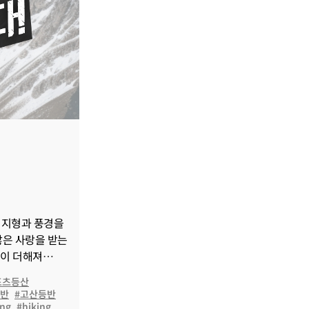
한 지형과 풍경을
많은 사랑을 받는
행이 더해져
포츠등산
등반
#고산등반
ing
#hiking