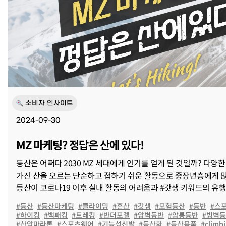
소비자 인사이트
2024-09-30
MZ 마케팅? 정답은 산에 있다!
등산은 어쩌다 2030 MZ 세대에게 인기를 얻게 된 것일까? 다양
가진 산을 오르는 단순하고 접하기 쉬운 활동으로 중장년층에게 
등산이 코로나19 이후 실내 활동의 어려움과 #갓생 키워드의 유
힙하고 트렌디한 취미로서 MZ들…
#등산
#등산마케팅
#클라이밍
#혼산
#갓생
#모험등산
#등반
#스
#하이킹
#백패킹
#트레킹
#반더포겔
#암벽등반
#암릉등반
#빙벽
#산악마라톤
#스포츠웨어
#기능성신발
#등산화
#등산용품
#climb