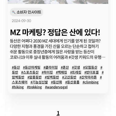
소비자 인사이트
2024-09-30
MZ 마케팅? 정답은 산에 있다!
등산은 어쩌다 2030 MZ 세대에게 인기를 얻게 된 것일까?
다양한 지형과 풍경을 가진 산을 오르는 단순하고 접하기
쉬운 활동으로 중장년층에게 많은 사랑을 받는 등산이
코로나19 이후 실내 활동의 어려움과 #갓생 키워드의 유행이
더해져 힙하고 트렌디한 취미로서 MZ들에게 각광받으며
연령에 구애받지 않고 모두가 즐기는 취…
#등산
#등산마케팅
#클라이밍
#혼산
#갓생
#모험등산
#
등반
#스포츠등산
#하이킹
#백패킹
#트레킹
#반더포겔
#
암벽등반
#암릉등반
#빙벽등반
#고산등반
#산악마라톤
#
스포츠웨어
#기능성신발
#등산화
#등산용품
#climbing
#hiking
#trekking
#wandervogel
1